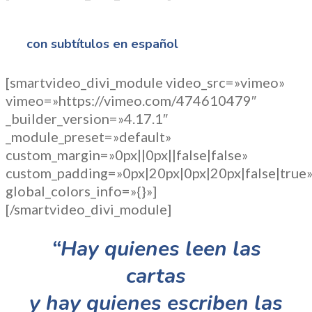
con subtítulos en español
[smartvideo_divi_module video_src=»vimeo»
vimeo=»https://vimeo.com/474610479″
_builder_version=»4.17.1″
_module_preset=»default»
custom_margin=»0px||0px||false|false»
custom_padding=»0px|20px|0px|20px|false|true
global_colors_info=»{}»]
[/smartvideo_divi_module]
“Hay quienes leen las
cartas
y hay quienes escriben las