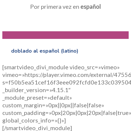
Por primera vez en
español
doblado al español (latino)
[smartvideo_divi_module video_src=»vimeo»
vimeo=»https://player.vimeo.com/external/475
s=f50b5ea51cef16f3eee092fcfd0e133c039504c
_builder_version=»4.15.1″
_module_preset=»default»
custom_margin=»0px||0px||false|false»
custom_padding=»0px|20px|0px|20px|false|true
global_colors_info=»{}»]
[/smartvideo_divi_module]